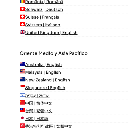
România | Română
Schweiz | Deutsch
Suisse | Français
Svizzera | Italiano
United Kingdom | English
Oriente Medio y Asia Pacífico
Australia | English
Malaysia | English
New Zealand | English
Singapore | English
ישראל | עִברִית
中国 | 简体中文
台灣 | 繁體中文
日本 | 日本語
香港特別行政區 | 繁體中文