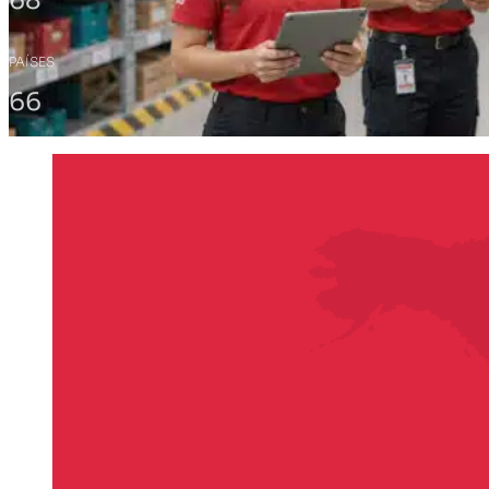
68
PAÍSES
66