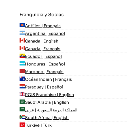
Franquicia y Socias
Antilles | Français
Argentina | Español
Canada | English
Canada | Français
Ecuador | Español
Honduras | Español
Marocco | Français
Océan Indien | Français
Paraguay | Español
RGIS Franchise | English
Saudi Arabia | English
المملكة العربية السعودية | عربي
South Africa | English
Türkiye | Türk