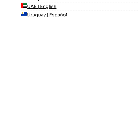
UAE | English
Uruguay | Español