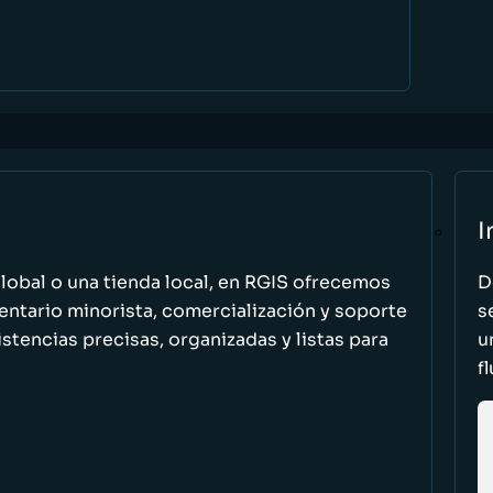
I
global o una tienda local, en RGIS ofrecemos
D
entario minorista, comercialización y soporte
s
stencias precisas, organizadas y listas para
u
f