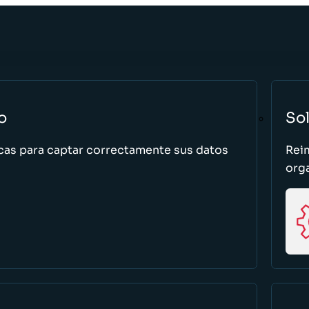
o
So
cas para captar correctamente sus datos
Rei
org