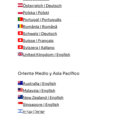
Österreich | Deutsch
Polska | Polski
Portugal | Português
România | Română
Schweiz | Deutsch
Suisse | Français
Svizzera | Italiano
United Kingdom | English
Oriente Medio y Asia Pacífico
Australia | English
Malaysia | English
New Zealand | English
Singapore | English
ישראל | עִברִית