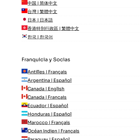
中国 | 简体中文
台灣 | 繁體中文
日本 | 日本語
香港特別行政區 | 繁體中文
한국 | 한국어
Franquicia y Socias
Antilles | Français
Argentina | Español
Canada | English
Canada | Français
Ecuador | Español
Honduras | Español
Marocco | Français
Océan Indien | Français
Paraguay | Español