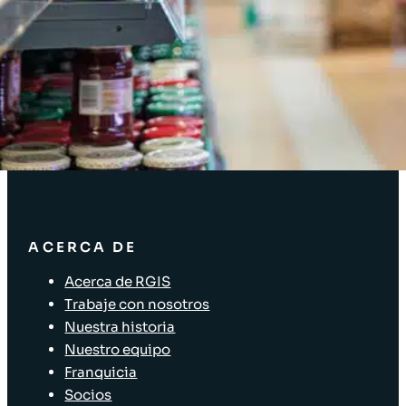
Acceso Clientes
SOLUCIONES
Soluciones de inventario
Soluciones empresariales
Soluciones para la cadena de suministro
Etiquetado de activos
Soluciones para el sector minorista
ACERCA DE
Acerca de RGIS
Trabaje con nosotros
Nuestra historia
Nuestro equipo
Franquicia
Socios