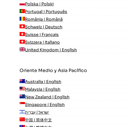
Polska | Polski
Portugal | Português
România | Română
Schweiz | Deutsch
Suisse | Français
Svizzera | Italiano
United Kingdom | English
Oriente Medio y Asia Pacífico
Australia | English
Malaysia | English
New Zealand | English
Singapore | English
ישראל | עִברִית
中国 | 简体中文