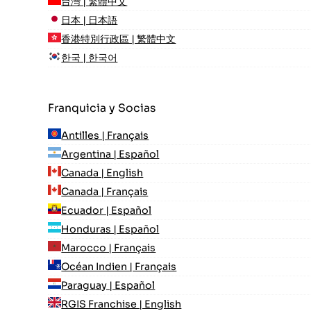
台灣 | 繁體中文
日本 | 日本語
香港特別行政區 | 繁體中文
한국 | 한국어
Franquicia y Socias
Antilles | Français
Argentina | Español
Canada | English
Canada | Français
Ecuador | Español
Honduras | Español
Marocco | Français
Océan Indien | Français
Paraguay | Español
RGIS Franchise | English