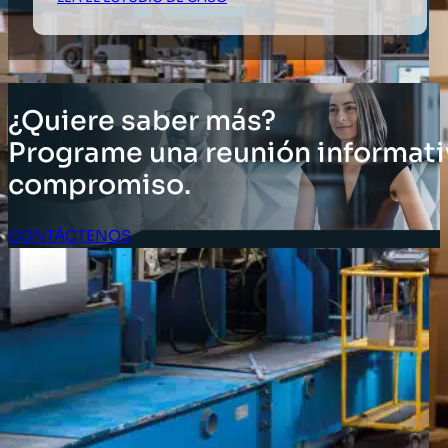
¿Quiere saber más?
Programe una reunión informati
compromiso.
CONTÁCTENOS
Acceso Clientes
SOLUCIONES
Soluciones de inventario
Soluciones empresariales
Soluciones para la cadena de suministro
Etiquetado de activos