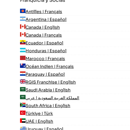
Franquicia y Socias
Antilles | Français
Argentina | Español
Canada | English
Canada | Français
Ecuador | Español
Honduras | Español
Marocco | Français
Océan Indien | Français
Paraguay | Español
RGIS Franchise | English
Saudi Arabia | English
المملكة العربية السعودية | عربي
South Africa | English
Türkiye | Türk
UAE | English
Uruguay | Español