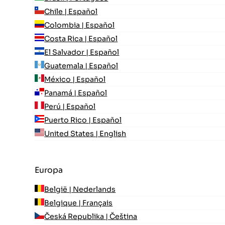
Chile | Español
Colombia | Español
Costa Rica | Español
El Salvador | Español
Guatemala | Español
México | Español
Panamá | Español
Perú | Español
Puerto Rico | Español
United States | English
Europa
België | Nederlands
Belgique | Français
Česká Republika | Čeština