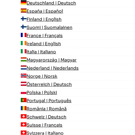
Deutschland | Deutsch
España | Español
Finland | English
Suomi | Suomalainen
France | Français
Ireland | English
Italia | Italiano
Magyarország | Magyar
Nederland | Nederlands
Norge | Norsk
Österreich | Deutsch
Polska | Polski
Portugal | Português
România | Română
Schweiz | Deutsch
Suisse | Français
Svizzera | Italiano