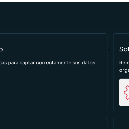
o
So
cas para captar correctamente sus datos
Rei
org