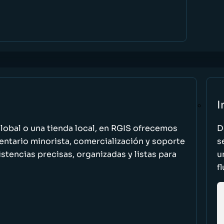
I
global o una tienda local, en RGIS ofrecemos
D
entario minorista, comercialización y soporte
s
stencias precisas, organizadas y listas para
u
f