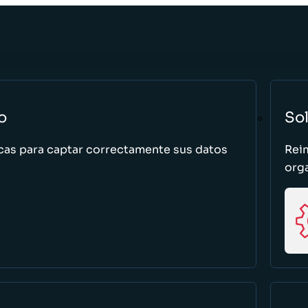
o
So
cas para captar correctamente sus datos
Rei
org