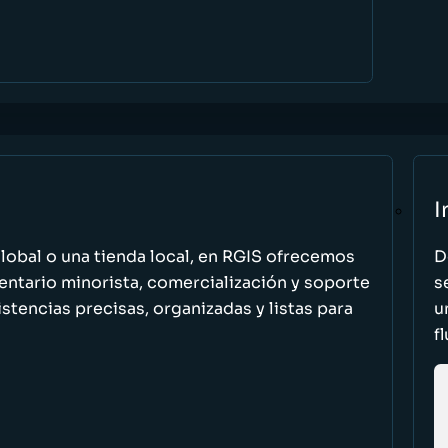
I
global o una tienda local, en RGIS ofrecemos
D
entario minorista, comercialización y soporte
s
stencias precisas, organizadas y listas para
u
f