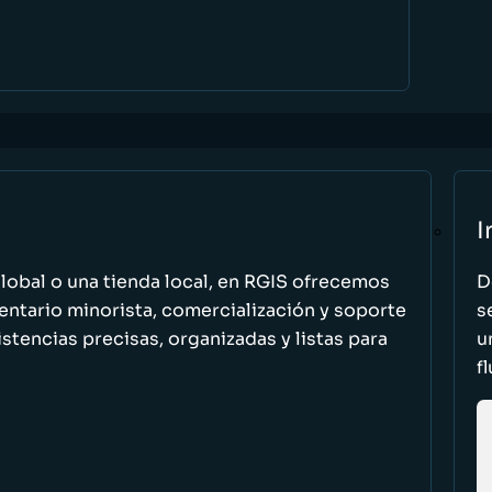
I
global o una tienda local, en RGIS ofrecemos
D
entario minorista, comercialización y soporte
s
stencias precisas, organizadas y listas para
u
f