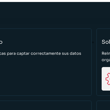
o
So
cas para captar correctamente sus datos
Rei
org