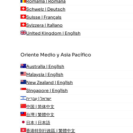
România | Română
Schweiz | Deutsch
Suisse | Français
Svizzera | Italiano
United Kingdom | English
Oriente Medio y Asia Pacífico
Australia | English
Malaysia | English
New Zealand | English
Singapore | English
ישראל | עִברִית
中国 | 简体中文
台灣 | 繁體中文
日本 | 日本語
香港特別行政區 | 繁體中文