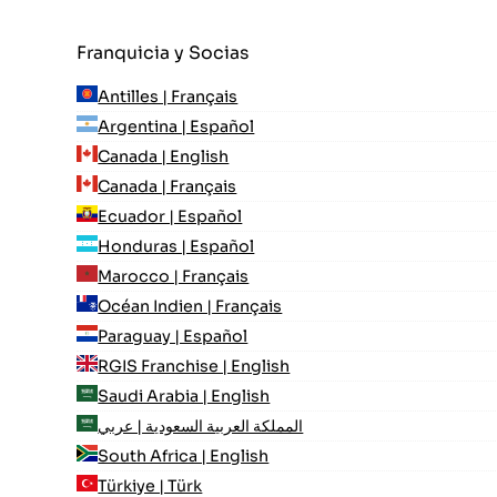
Franquicia y Socias
Antilles | Français
Argentina | Español
Canada | English
Canada | Français
Ecuador | Español
Honduras | Español
Marocco | Français
Océan Indien | Français
Paraguay | Español
RGIS Franchise | English
Saudi Arabia | English
المملكة العربية السعودية | عربي
South Africa | English
Türkiye | Türk