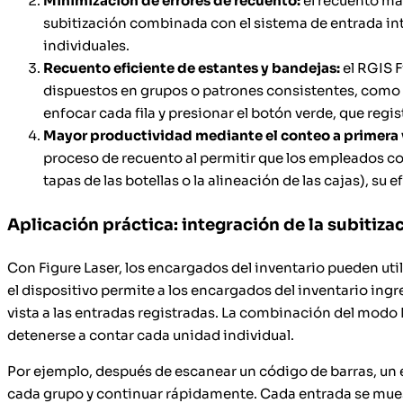
Minimización de errores de recuento:
el recuento ma
subitización combinada con el sistema de entrada intu
individuales.
Recuento eficiente de estantes y bandejas:
el RGIS F
dispuestos en grupos o patrones consistentes, como ba
enfocar cada fila y presionar el botón verde, que reg
Mayor productividad mediante el conteo a primera v
proceso de recuento al permitir que los empleados co
tapas de las botellas o la alineación de las cajas), su
Aplicación práctica: integración de la subitiz
Con Figure Laser, los encargados del inventario pueden uti
el dispositivo permite a los encargados del inventario ing
vista a las entradas registradas. La combinación del modo 
detenerse a contar cada unidad individual.
Por ejemplo, después de escanear un código de barras, un em
cada grupo y continuar rápidamente. Cada entrada se muestr