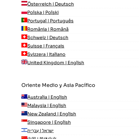
Österreich | Deutsch
Polska | Polski
Portugal | Português
România | Română
Schweiz | Deutsch
Suisse | Français
Svizzera | Italiano
United Kingdom | English
Oriente Medio y Asia Pacífico
Australia | English
Malaysia | English
New Zealand | English
Singapore | English
ישראל | עִברִית