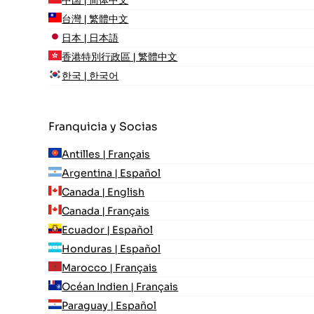
中国 | 简体中文
台灣 | 繁體中文
日本 | 日本語
香港特別行政區 | 繁體中文
한국 | 한국어
Franquicia y Socias
Antilles | Français
Argentina | Español
Canada | English
Canada | Français
Ecuador | Español
Honduras | Español
Marocco | Français
Océan Indien | Français
Paraguay | Español