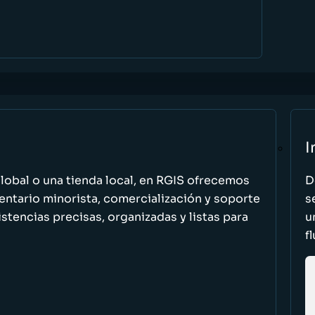
I
global o una tienda local, en RGIS ofrecemos
D
entario minorista, comercialización y soporte
s
stencias precisas, organizadas y listas para
u
f