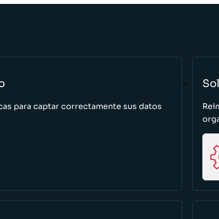
o
So
cas para captar correctamente sus datos
Rei
org