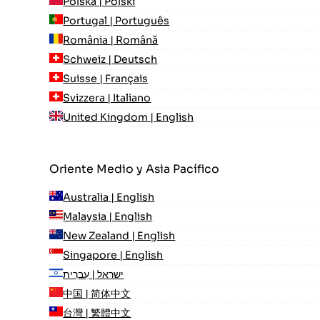
Polska | Polski
Portugal | Português
România | Română
Schweiz | Deutsch
Suisse | Français
Svizzera | Italiano
United Kingdom | English
Oriente Medio y Asia Pacífico
Australia | English
Malaysia | English
New Zealand | English
Singapore | English
ישראל | עִברִית
中国 | 简体中文
台灣 | 繁體中文