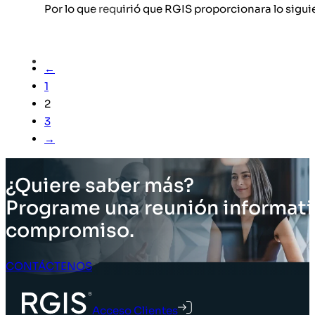
Por lo que requirió que RGIS proporcionara lo sigui
←
1
2
3
→
¿Quiere saber más?
Programe una reunión informati
compromiso.
CONTÁCTENOS
Acceso Clientes