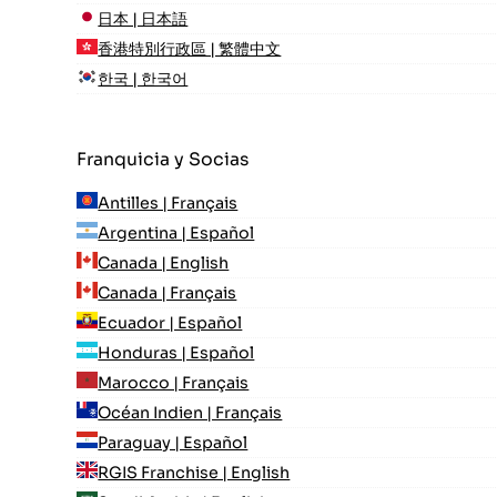
日本 | 日本語
香港特別行政區 | 繁體中文
한국 | 한국어
Franquicia y Socias
Antilles | Français
Argentina | Español
Canada | English
Canada | Français
Ecuador | Español
Honduras | Español
Marocco | Français
Océan Indien | Français
Paraguay | Español
RGIS Franchise | English