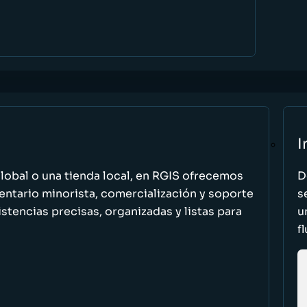
I
global o una tienda local, en RGIS ofrecemos
D
entario minorista, comercialización y soporte
s
stencias precisas, organizadas y listas para
u
f