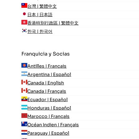
台灣 | 繁體中文
日本 | 日本語
香港特別行政區 | 繁體中文
한국 | 한국어
Franquicia y Socias
Antilles | Français
Argentina | Español
Canada | English
Canada | Français
Ecuador | Español
Honduras | Español
Marocco | Français
Océan Indien | Français
Paraguay | Español