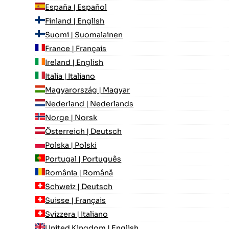
España | Español
Finland | English
Suomi | Suomalainen
France | Français
Ireland | English
Italia | Italiano
Magyarország | Magyar
Nederland | Nederlands
Norge | Norsk
Österreich | Deutsch
Polska | Polski
Portugal | Português
România | Română
Schweiz | Deutsch
Suisse | Français
Svizzera | Italiano
United Kingdom | English