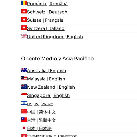
România | Română
Schweiz | Deutsch
Suisse | Français
Svizzera | Italiano
United Kingdom | English
Oriente Medio y Asia Pacífico
Australia | English
Malaysia | English
New Zealand | English
Singapore | English
ישראל | עִברִית
中国 | 简体中文
台灣 | 繁體中文
日本 | 日本語
香港特別行政區 | 繁體中文