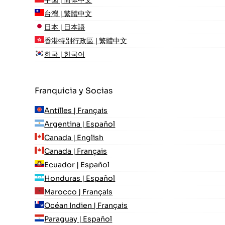
中国 | 简体中文
台灣 | 繁體中文
日本 | 日本語
香港特別行政區 | 繁體中文
한국 | 한국어
Franquicia y Socias
Antilles | Français
Argentina | Español
Canada | English
Canada | Français
Ecuador | Español
Honduras | Español
Marocco | Français
Océan Indien | Français
Paraguay | Español