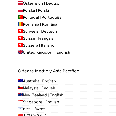
Österreich | Deutsch
Polska | Polski
Portugal | Português
România | Română
Schweiz | Deutsch
Suisse | Français
Svizzera | Italiano
United Kingdom | English
Oriente Medio y Asia Pacífico
Australia | English
Malaysia | English
New Zealand | English
Singapore | English
ישראל | עִברִית