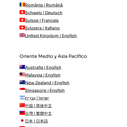
România | Română
Schweiz | Deutsch
Suisse | Français
Svizzera | Italiano
United Kingdom | English
Oriente Medio y Asia Pacífico
Australia | English
Malaysia | English
New Zealand | English
Singapore | English
ישראל | עִברִית
中国 | 简体中文
台灣 | 繁體中文
日本 | 日本語