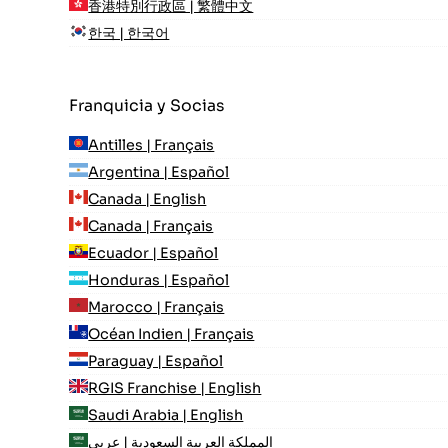
香港特別行政區 | 繁體中文
한국 | 한국어
Franquicia y Socias
Antilles | Français
Argentina | Español
Canada | English
Canada | Français
Ecuador | Español
Honduras | Español
Marocco | Français
Océan Indien | Français
Paraguay | Español
RGIS Franchise | English
Saudi Arabia | English
المملكة العربية السعودية | عربي