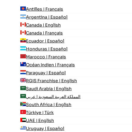
Antilles | Français
Argentina | Español
Canada | English
Canada | Français
Ecuador | Español
Honduras | Español
Marocco | Français
Océan Indien | Français
Paraguay | Español
RGIS Franchise | English
Saudi Arabia | English
المملكة العربية السعودية | عربي
South Africa | English
Türkiye | Türk
UAE | English
Uruguay | Español