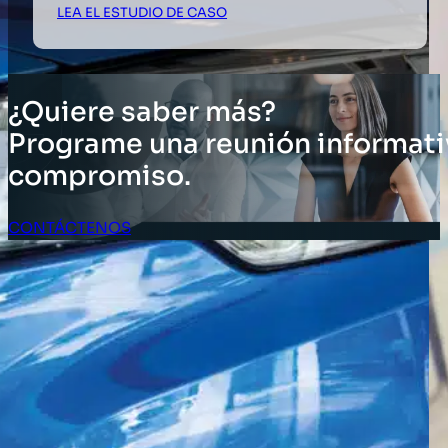
LEA EL ESTUDIO DE CASO
¿Quiere saber más?
Programe una reunión informati
compromiso.
CONTÁCTENOS
Acceso Clientes
SOLUCIONES
Soluciones de inventario
Soluciones empresariales
Soluciones para la cadena de suministro
Etiquetado de activos