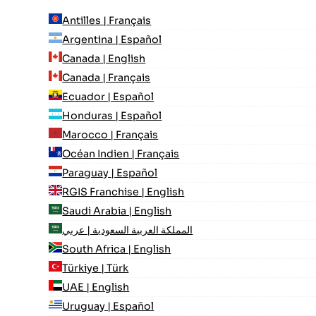
Antilles | Français
Argentina | Español
Canada | English
Canada | Français
Ecuador | Español
Honduras | Español
Marocco | Français
Océan Indien | Français
Paraguay | Español
RGIS Franchise | English
Saudi Arabia | English
المملكة العربية السعودية | عربي
South Africa | English
Türkiye | Türk
UAE | English
Uruguay | Español