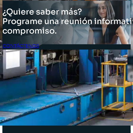
¿Quiere saber más?
Programe una reunión informati
compromiso.
CONTÁCTENOS
Acceso Clientes
SOLUCIONES
Soluciones de inventario
Soluciones empresariales
Soluciones para la cadena de suministro
Etiquetado de activos
Soluciones para el sector minorista