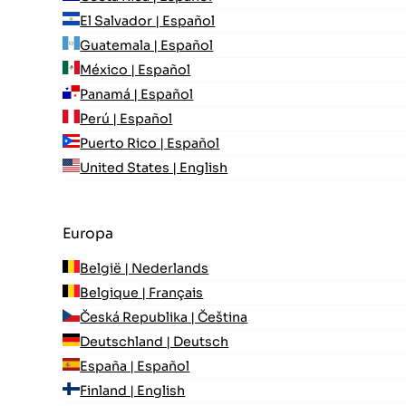
El Salvador | Español
Guatemala | Español
México | Español
Panamá | Español
Perú | Español
Puerto Rico | Español
United States | English
Europa
België | Nederlands
Belgique | Français
Česká Republika | Čeština
Deutschland | Deutsch
España | Español
Finland | English