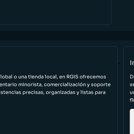
I
global o una tienda local, en RGIS ofrecemos
D
entario minorista, comercialización y soporte
s
stencias precisas, organizadas y listas para
u
f