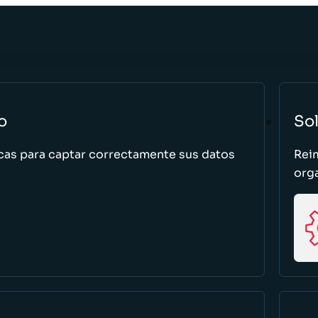
o
So
cas para captar correctamente sus datos
Rei
org