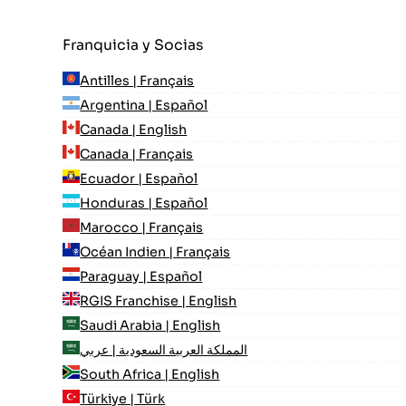
Franquicia y Socias
Antilles | Français
Argentina | Español
Canada | English
Canada | Français
Ecuador | Español
Honduras | Español
Marocco | Français
Océan Indien | Français
Paraguay | Español
RGIS Franchise | English
Saudi Arabia | English
المملكة العربية السعودية | عربي
South Africa | English
Türkiye | Türk